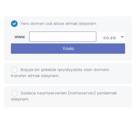
Yeni domen adı əlavə etmək istəyirəm.
www.
Yoxla
Başqa bir şirkətdə qeydiyyatda olan domeni
transfer etmək istəyirəm.
Sadəcə neymserverləri (nameserver) yeniləmək
istəyirəm.